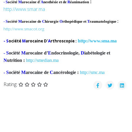
:
- S
ociété
M
arocaine d'
A
nesthésie et de
R
éanimation
http://www.smar.ma
:
- S
ociété
M
arocaine de
C
hirurgie
O
rthopédique et
T
raumatologique
http://www.smacot.org
- S
ociété
M
arocaine D'
A
rthroscopie :
http://www.sma.ma
- S
ociété
M
arocaine d’
E
ndocrinologie,
D
iabétologie et
N
utrition :
http://smedian.ma
- S
ociété
M
arocaine de
C
ancérologie :
http://smc.ma
Rating: