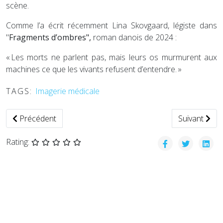
scène.
Comme l’a écrit récemment Lina Skovgaard, légiste dans
"
Fragments d’ombres",
roman danois de 2024 :
« Les morts ne parlent pas, mais leurs os murmurent aux
machines ce que les vivants refusent d’entendre. »
TAGS:
Imagerie médicale
Article précédent : Du terrain au cliché : voyage au cœur des
Article suiva
Précédent
Suivant
Rating: