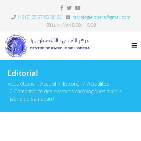
(+212) 05 37 85 00 22
radiologielopera@gmail.com
Lun - Ven 8:00 - 18:00
Editorial
Vous êtes ici :
Accueil
Editorial
Actualités
Compatibilité des examens radiologiques avec le
jeûne du Ramadan !