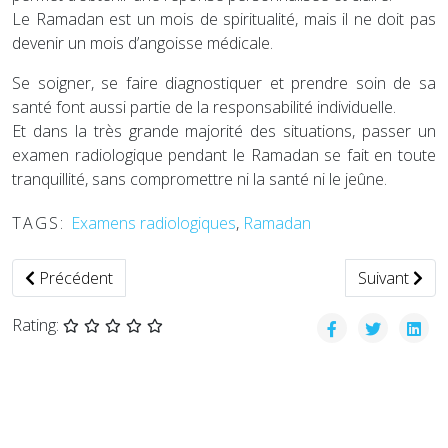
Le Ramadan est un mois de spiritualité, mais il ne doit pas
devenir un mois d’angoisse médicale.
Se soigner, se faire diagnostiquer et prendre soin de sa
santé font aussi partie de la responsabilité individuelle.
Et dans la très grande majorité des situations, passer un
examen radiologique pendant le Ramadan se fait en toute
tranquillité, sans compromettre ni la santé ni le jeûne.
TAGS:
Examens radiologiques
,
Ramadan
Article précédent : L’imagerie médicale entre le juridique et l
Article suiva
Précédent
Suivant
Rating: