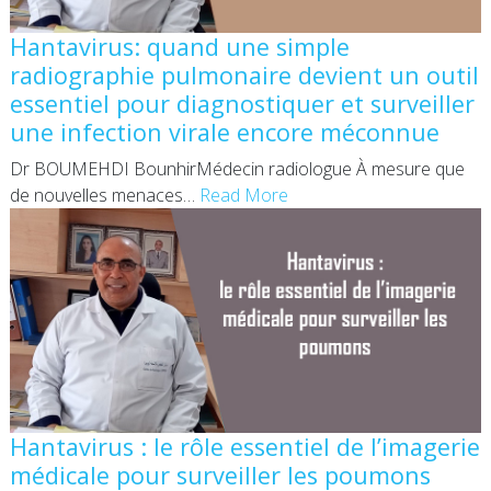
Hantavirus: quand une simple
radiographie pulmonaire devient un outil
essentiel pour diagnostiquer et surveiller
une infection virale encore méconnue
Dr BOUMEHDI BounhirMédecin radiologue À mesure que
de nouvelles menaces
…
Read More
Hantavirus : le rôle essentiel de l’imagerie
médicale pour surveiller les poumons